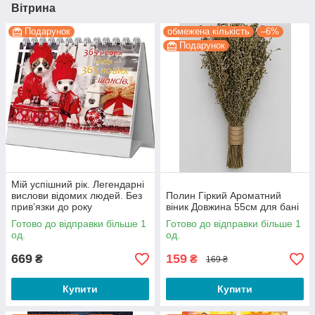
Вітрина
Подарунок
обмежена кількість
–6%
Подарунок
Мій успішний рік. Легендарні
вислови відомих людей. Без
Полин Гіркий Ароматний
прив’язки до року
віник Довжина 55см для бані
Готово до відправки більше 1
Готово до відправки більше 1
од.
од.
669
159
₴
₴
169 ₴
Купити
Купити