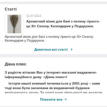
Статті
31.07.2024
Ароматний віник для бані з полину гіркого-
це Хіт Сезону. Календарик у Подарунок.
Ароматний віник для бані з полину гіркого-це Хіт Сезону.
Календарик у Подарунок.
Дивитися всі статті
Діана плюс
З радістю вітаємо Вас у інтернет-магазині видавничо-
інформаційного дому «Діана плюс»!
Історія нашої компанії починається у 2001 році – саме
тоді вона була заснована як видавничий будинок
періодичного друку. За довгі роки діяльності ми досягли
значних успіхів, і сьогодні наші видання та інша
Показати все
продукція відомі не лише в Україні, а й далеко за її
межами. Ми пишаємося великою кількістю отриманих