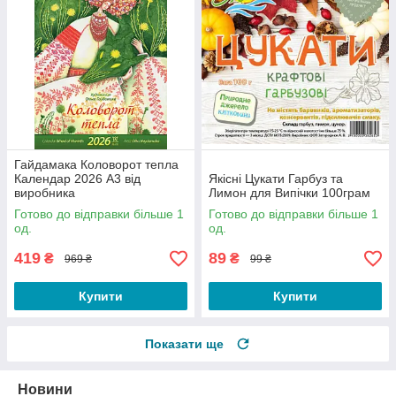
Гайдамака Коловорот тепла
Календар 2026 А3 від
Якісні Цукати Гарбуз та
виробника
Лимон для Випічки 100грам
Готово до відправки більше 1
Готово до відправки більше 1
од.
од.
419
89
₴
₴
969 ₴
99 ₴
Купити
Купити
Показати ще
Новини