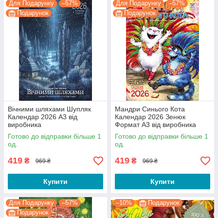
Для Подарунку
–57%
Для Подарунку
–57%
Подарунок
Подарунок
Вічними шляхами Шупляк
Мандри Синього Кота
Календар 2026 А3 від
Календар 2026 Зенюк
виробника
Формат А3 від виробника
Готово до відправки більше 1
Готово до відправки більше 1
од.
од.
419
419
₴
₴
969 ₴
969 ₴
Купити
Купити
Для Подарунку
–57%
–10%
Подарунок
Подарунок