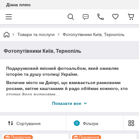
Діана плюс
Товари та послуги
Фотопутівники Київ, Тернопіль
Фотопутівники Київ, Тернопіль
Подарунковий якісний фотоальбом, який оживляє
історію та душу столиці України.
Величне місто на Дніпрі, що вмивається ранковими
росами, квітне каштанами й радо обіймає кожного, хто
ступає його вулицями…
Київ зачаровує з першого погляду! Це не просто
Показати все
мегаполіс — це місце сили, емоцій, краси й глибини.
Цей альбом — не просто книга. Це екскурсія крізь серце
столиці!
Сортування
0
Фільтри
Понад 60 сторінок неймовірних фото, що переносять у
саме серце Києва, та захопливі
Подарунок
Подарунок