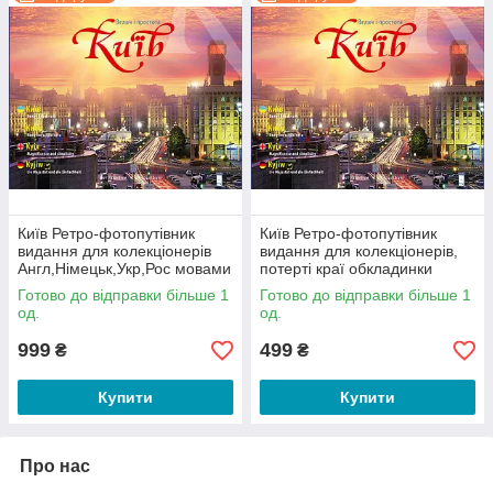
тексти
англійською,
українською,
німецькою,
російсько
ю мовами.
Понад 1000 задоволених покупців уже мають цей
альбом у своїй колекції!
Формат: А4
64 сторінки + суперобкладинка
Безкоштовна доставка при замовленні від 2 штук (за
умови передоплати)
Ідеальний подарунок для гостей, друзів, іноземців,
колег або собі — щоб завжди мати частинку Києва
Київ Ретро-фотопутівник
Київ Ретро-фотопутівник
поруч.
видання для колекціонерів
видання для колекціонерів,
Англ,Німецьк,Укр,Рос мовами
потерті краї обкладинки
Обмежена кількість примірників. Усі клієнти були
задоволені на 100%. Доставка швидка та гарантована!
Готово до відправки більше 1
Готово до відправки більше 1
од.
од.
999
499
₴
₴
Купити
Купити
Про нас