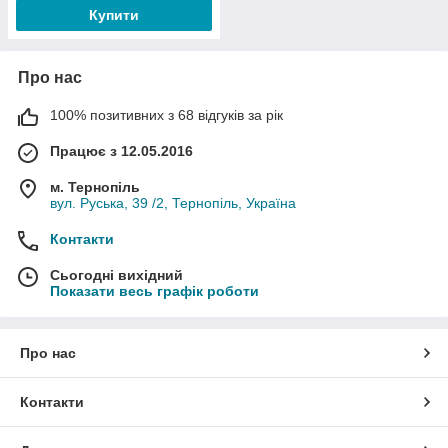
Купити
Про нас
Залиште
Обговоріть
Оплатіть
Заберіть
100% позитивних з 68 відгуків за рік
заявку на
з нашим
покупку
посилку з
сайті або
менеджеро
одним із
відділення
Працює з 12.05.2016
зателефон
м деталі
способів на
перевізник
уйте нам.
оплати і
вибір.
а або з
м. Тернопіль
доставки.
нашого
вул. Руська, 39 /2, Тернопіль, Україна
офісу.
Контакти
Сьогодні вихідний
Приємні емоції — вам забезпечені!
Показати весь графік роботи
Вишивання — ідеальний спосіб провести
дозвілля!
Про нас
Всі набори знаходяться в каталозі нижче. Хочете
оформити замовлення? Телефонуйте! Ми завжди
Контакти
вам раді!