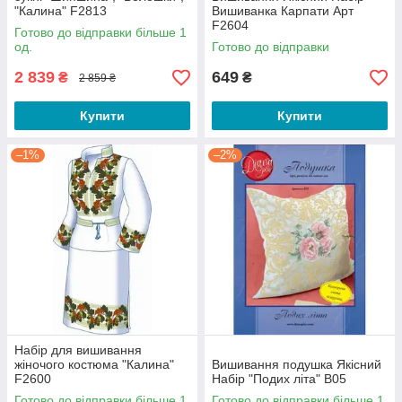
"Калина" F2813
Вишиванка Карпати Арт
F2604
Готово до відправки більше 1
Творіть із задоволенням!
од.
Готово до відправки
2 839
649
₴
₴
2 859 ₴
Якість
Купити
Купити
Всі товари
–1%
–2%
виробляються на
спеціалізованій
фабриці.
Асортимен
т
Велика
Набір для вишивання
різноманітність
жіночого костюма "Калина"
Вишивання подушка Якісний
мотивів на
F2600
Набір "Подих літа" В05
популярні теми.
Готово до відправки більше 1
Готово до відправки більше 1