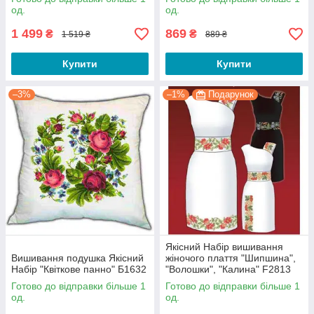
од.
од.
1 499
869
₴
₴
1 519 ₴
889 ₴
Комплекта
Купити
Купити
ція
–3%
–1%
Подарунок
У наборах вже є
все необхідне для
вишивки.
Вартість
Оптимально низькі
ціни, знижки
Якісний Набір вишивання
постійним клієнтам.
Вишивання подушка Якісний
жіночого плаття "Шипшина",
Набір "Квіткове панно" Б1632
"Волошки", "Калина" F2813
Готово до відправки більше 1
Готово до відправки більше 1
од.
од.