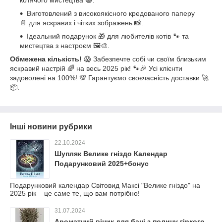
котячого мистецтва 😺.
Виготовлений з високоякісного кредованого паперу
📄 для яскравих і чітких зображень 📸.
Ідеальний подарунок 🎁 для любителів котів 🐾 та
мистецтва з настроєм 🖼️🎨.
Обмежена кількість!
😱 Забезпечте собі чи своїм близьким
яскравий настрій 🌈 на весь 2025 рік! 🐾🎉 Усі клієнти
задоволені на 100%! 💯 Гарантуємо своєчасність доставки 🚀
📦.
Інші новини рубрики
22.10.2024
Шупляк Велике гніздо Календар
Подарунковий 2025+бонус
Подарунковий календар Світовид Максі "Велике гніздо" на
2025 рік – це саме те, що вам потрібно!
31.07.2024
Ароматний віник для бані з полину гіркого-