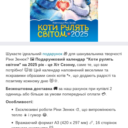
Шукаєте ідеальний
подарунок
🎁 для шанувальника творчості
Ріни Зенюк? 🖼️
Подарунковий календар "Коти рулять
світом" на 2025 рік - це Хіт Сезону,
саме те, що вам
потрібно! 🐱📅 Цей календар наповнений веселими та
яскравими образами синіх котів 🐾, що додають радості та
позитиву кожному дню 😻🌞.
Безкоштовна доставка 🚚
за наш рахунок при купівлі 2
одиниць або більше за умови попередньої оплати 💳.
Особливості:
Ексклюзивні роботи Ріни Зенюк 🎨, що випромінюють
тепло ☀️ і гумор 😂.
Вражаючий формат А3 (420 х 297 мм) 📏, 16 сторінок