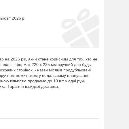
ькові" 2026 р
р на 2026 рік, який стане корисним для тих, хто не
лендар: - формат 220 х 235 мм зручний для будь-
скравих сторінок; - назви місяців продубльовані
 зручним помічником у подальшому плануванні.
ною кількістю продаємо до 10 шт у одні руки.
ка. Гарантія швидкої доставки.