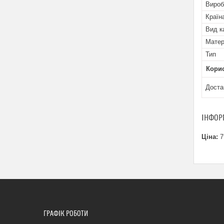
Вироб
Країн
Вид к
Матер
Тип
Кори
Доста
ІНФОР
Ціна:
7
ГРАФІК РОБОТИ