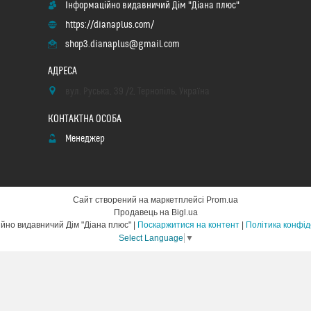
Інформаційно видавничий Дім "Діана плюс"
https://dianaplus.com/
shop3.dianaplus@gmail.com
вул. Руська, 39 /2, Тернопіль, Україна
Менеджер
Сайт створений на маркетплейсі
Prom.ua
Продавець на Bigl.ua
Інформаційно видавничий Дім "Діана плюс" |
Поскаржитися на контент
|
Політика конфід
Select Language
▼