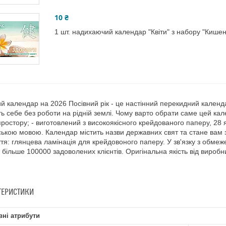
10 ₴
1 шт. надихаючий календар "Квіти" з набору "Кишен
й календар на 2026 Посівний рік - це настінний перекидний календа
ь себе без роботи на рідній землі. Чому варто обрати саме цей ка
простору; - виготовлений з високоякісного крейдованого паперу, 28 я
ською мовою. Календар містить назви державних свят та стане вам
тя: глянцева ламінація для крейдовоного паперу. У зв'язку з обмеже
більше 100000 задоволених клієнтів. Оригінальна якість від виробни
ТЕРИСТИКИ
ні атрибути