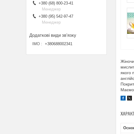
+380 (68) 800-23-41
Менеджер
+380 (95) 542-97-47
Менеджер
ІМО
+380688002341
Жіночи
мислит
якого 
англій
Покрит
Маємо 
ХАРАК
Основ