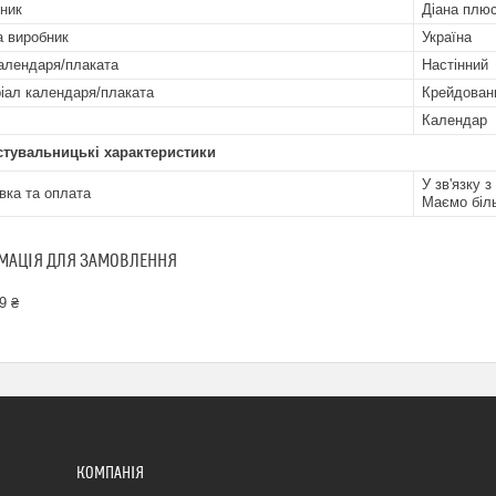
ник
Діана плю
а виробник
Україна
алендаря/плаката
Настінний
іал календаря/плаката
Крейдован
Календар
стувальницькі характеристики
У зв'язку 
вка та оплата
Маємо біль
МАЦІЯ ДЛЯ ЗАМОВЛЕННЯ
9 ₴