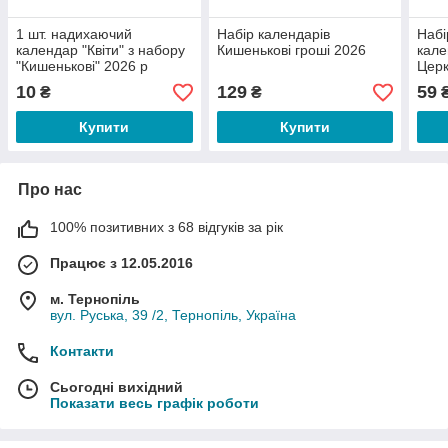
1 шт. надихаючий
Набір календарів
Набі
календар "Квіти" з набору
Кишенькові гроші 2026
кале
"Кишенькові" 2026 р
Церк
10
129
59
₴
₴
Купити
Купити
Про нас
100% позитивних з 68 відгуків за рік
Працює з 12.05.2016
м. Тернопіль
вул. Руська, 39 /2, Тернопіль, Україна
Контакти
Сьогодні вихідний
Показати весь графік роботи