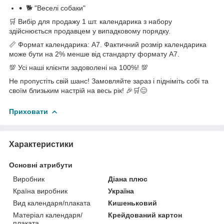
🐕 "Веселі собаки"
🛒 Вибір для продажу 1 шт. календарика з набору
здійснюється продавцем у випадковому порядку.
📏 Формат календарика: А7. Фактичний розмір календарика
може бути на 2% менше від стандарту формату А7.
💯 Усі наші клієнти задоволені на 100%! 💯
Не пропустіть свій шанс! Замовляйте зараз і підніміть собі та
своїм близьким настрій на весь рік! 🎉🛒😊
Приховати
Характеристики
Основні атрибути
Виробник
Діана плюс
Країна виробник
Україна
Вид календаря/плаката
Кишеньковий
Матеріал календаря/
Крейдований картон
плаката