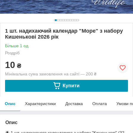
1 шт. надихаючий календар "Море" з набору
Кишенькові 2026 рік
Більше 1 од.
Роздріб
10
₴
Мінімальна сума замовлення на сайті — 200 ₴
Купити
Опис
Характеристики
Доставка
Оплата
Умови п
Опис
🌟 1 шт. надихаючого календарика з набору "Кишенькові" (32