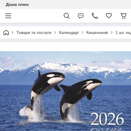
Діана плюс
Товари та послуги
Календарі
Кишенькові
1 шт. н