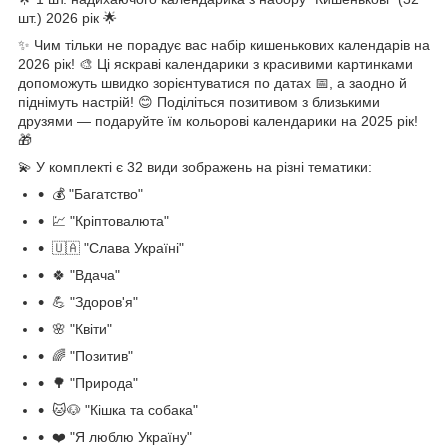
шт.) 2026 рік 🌟
✨ Чим тільки не порадує вас набір кишенькових календарів на
2026 рік! 🎨 Ці яскраві календарики з красивими картинками
допоможуть швидко зорієнтуватися по датах 📅, а заодно й
піднімуть настрій! 😊 Поділіться позитивом з близькими
друзями — подаруйте їм кольорові календарики на 2025 рік!
🎁
💫 У комплекті є 32 види зображень на різні тематики:
💰 "Багатство"
💹 "Кріптовалюта"
🇺🇦 "Слава Україні"
🍀 "Вдача"
💪 "Здоров'я"
🌸 "Квіти"
🌈 "Позитив"
🌳 "Природа"
🐱🐶 "Кішка та собака"
❤️ "Я люблю Україну"