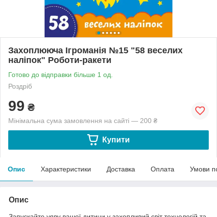
Захоплююча Ігроманія №15 "58 веселих
наліпок" Роботи-ракети
Готово до відправки більше 1 од.
Роздріб
99
₴
Мінімальна сума замовлення на сайті — 200 ₴
Купити
Опис
Характеристики
Доставка
Оплата
Умови п
Опис
Запускайте уяву вашої дитини у захопливий світ технологій та