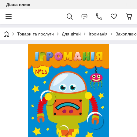
Діана плюс
Товари та послуги
Для дітей
Ігроманія
Захоплююч