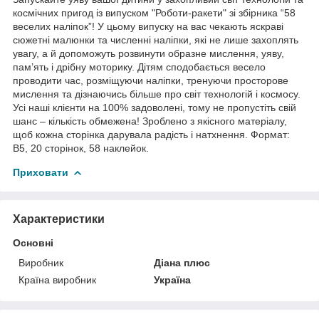
космічних пригод із випуском "Роботи-ракети" зі збірника “58
веселих наліпок”! У цьому випуску на вас чекають яскраві
сюжетні малюнки та численні наліпки, які не лише захоплять
увагу, а й допоможуть розвинути образне мислення, уяву,
пам’ять і дрібну моторику. Дітям сподобається весело
проводити час, розміщуючи наліпки, тренуючи просторове
мислення та дізнаючись більше про світ технологій і космосу.
Усі наші клієнти на 100% задоволені, тому не пропустіть свій
шанс – кількість обмежена! Зроблено з якісного матеріалу,
щоб кожна сторінка дарувала радість і натхнення. Формат:
В5, 20 сторінок, 58 наклейок.
Приховати
Характеристики
Основні
Виробник
Діана плюс
Країна виробник
Україна