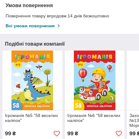
Умови повернення
Повернення товару впродовж 14 днів безкоштовно
Всі умови повернення
Подібні товари компанії
Ігроманія №5 "58 веселих
Ігроманія №6 "58 веселих
Захо
наліпок"
наліпок"
№13 
Мор
99
99
99
₴
₴