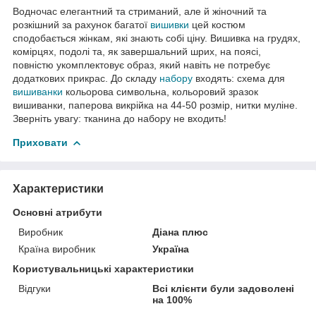
Водночас елегантний та стриманий, але й жіночний та
розкішний за рахунок багатої
вишивки
цей костюм
сподобається жінкам, які знають собі ціну. Вишивка на грудях,
комірцях, подолі та, як завершальний шрих, на поясі,
повністю укомплектовує образ, який навіть не потребує
додаткових прикрас. До складу
набору
входять: схема для
вишиванки
кольорова символьна, кольоровий зразок
вишиванки, паперова викрійка на 44-50 розмір, нитки муліне.
Зверніть увагу: тканина до набору не входить!
Приховати
Характеристики
Основні атрибути
Виробник
Діана плюс
Країна виробник
Україна
Користувальницькі характеристики
Відгуки
Всі клієнти були задоволені
на 100%