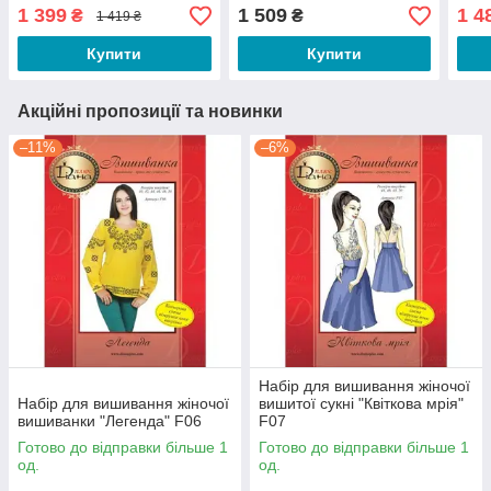
F2502
1 399
1 509
1 4
₴
₴
1 419 ₴
Купити
Купити
Акційні пропозиції та новинки
–11%
–6%
Набір для вишивання жіночої
Набір для вишивання жіночої
вишитої сукні "Квіткова мрія"
вишиванки "Легенда" F06
F07
Готово до відправки більше 1
Готово до відправки більше 1
од.
од.