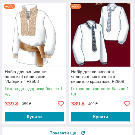
–6%
–5%
Набір для вишивання
Набір для вишивання
чоловічої вишиванки
чоловічої вишиванки з
"Лабіринт" F2508
вишитою краваткою F2609
Готово до відправки більше 1
Готово до відправки більше 1
од.
од.
339
389
₴
₴
359 ₴
409 ₴
Купити
Купити
Показати ще