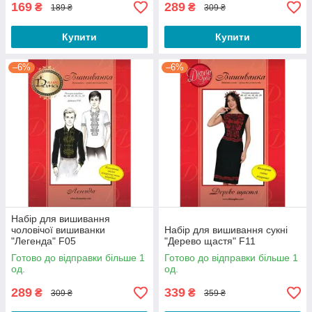
169
289
₴
₴
189 ₴
309 ₴
Купити
Купити
–6%
–6%
Набір для вишивання
чоловічої вишиванки
Набір для вишивання сукні
"Легенда" F05
"Дерево щастя" F11
Готово до відправки більше 1
Готово до відправки більше 1
од.
од.
289
339
₴
₴
309 ₴
359 ₴