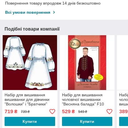
Повернення товару впродовж 14 днів безкоштовно
Всі умови повернення
Подібні товари компанії
Набір для вишивання
Набір для вишивання
Набі
вишиванки для дівчинки
чоловічої вишиванки
чоло
"Волошки" і "Братчики"
"Весняна балада" F10
виши
F2607
719
529
389
₴
₴
739 ₴
549 ₴
Купити
Купити