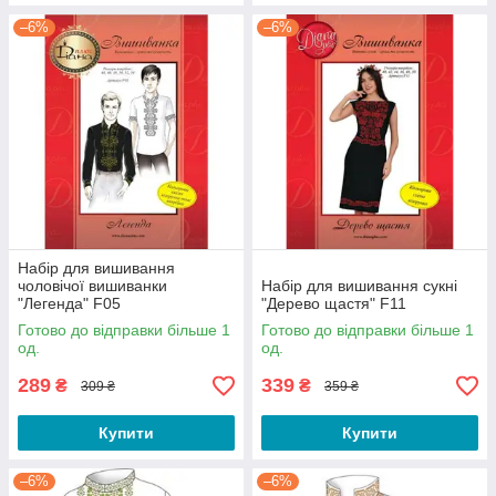
–6%
–6%
Набір для вишивання
чоловічої вишиванки
Набір для вишивання сукні
"Легенда" F05
"Дерево щастя" F11
Готово до відправки більше 1
Готово до відправки більше 1
од.
од.
289
339
₴
₴
309 ₴
359 ₴
Купити
Купити
–6%
–6%