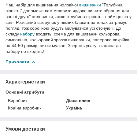
Наш набір для вишивання чоловічої
вишиванки
"Голубина
вірність" допоможе вам створити чудове вишите вбрання для
вашої другої половинки, адже голубина вірність - найміцніша у
світі! Розкішний візерунок у ніжних блакитних тонах затримує
погляд, тож сорочкою будуть милуватися усі оточуючі! До
складу
набору
входять: схема для вишиванки кольорова
символьна, кольоровий зразок вишиванки, паперова викрійка
на 44-50 розмір, нитки муліне. Зверніть увагу: тканина до
набору не входить!
Приховати
Характеристики
Основні атрибути
Виробник
Діана плюс
Країна виробник
Україна
Умови доставки