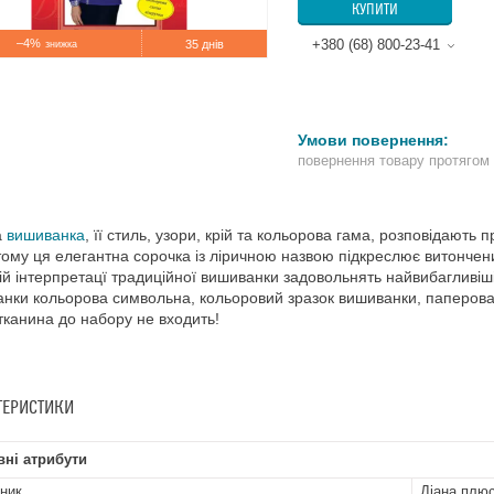
КУПИТИ
–4%
+380 (68) 800-23-41
35 днів
повернення товару протягом
а
вишиванка
, її стиль, узори, крій та кольорова гама, розповідають 
ому ця елегантна сорочка із ліричною назвою підкреслює витончений 
ій інтерпретацї традиційної вишиванки задовольнять найвибагливіш
нки кольорова символьна, кольоровий зразок вишиванки, паперова в
 тканина до набору не входить!
ТЕРИСТИКИ
ні атрибути
ник
Діана плю