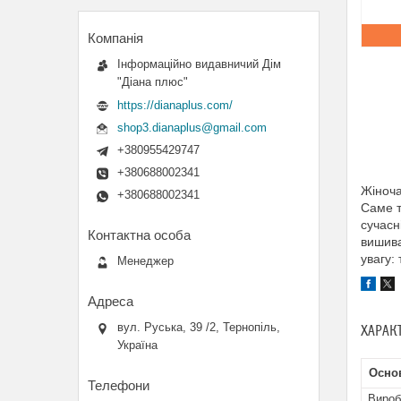
Інформаційно видавничий Дім
"Діана плюс"
https://dianaplus.com/
shop3.dianaplus@gmail.com
+380955429747
+380688002341
Жіноч
+380688002341
Саме т
сучасн
вишива
увагу:
Менеджер
вул. Руська, 39 /2, Тернопіль,
ХАРАК
Україна
Основ
Вироб