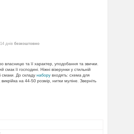
 14 днів
безкоштовно
про власницю та її характер, уподобання та звички.
смак її господині. Ніжні візерунки у стильній
і смаки. До складу
набору
входять: схема для
икрійка на 44-50 розмір, нитки муліне. Зверніть
с