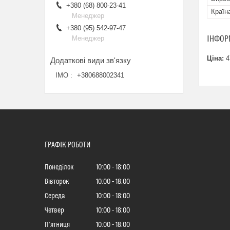
+380 (68) 800-23-41
Країн
Менеджер
+380 (95) 542-97-47
ІНФОР
Менеджер
Ціна:
4
ІМО
+380688002341
ГРАФІК РОБОТИ
Понеділок
10:00
18:00
Вівторок
10:00
18:00
Середа
10:00
18:00
Четвер
10:00
18:00
Пʼятниця
10:00
18:00