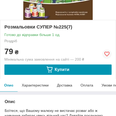
Розмальовки СУПЕР №225(7)
Готово до відправки більше 1 од.
Роздріб
79
₴
Мінімальна сума замовлення на сайті — 200 ₴
Купити
Опис
Характеристики
Доставка
Оплата
Умови п
Опис
Боїтеся, що Вашому малюку не вистачає розваг або ж
навчання забирає увесь вільний час? Давайте поєднаємо