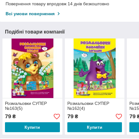
Повернення товару впродовж 14 днів безкоштовно
Всі умови повернення
Подібні товари компанії
Розмальовки СУПЕР
Розмальовки СУПЕР
Роз
№163(5)
№162(4)
№15
79
79
79
₴
₴
Купити
Купити