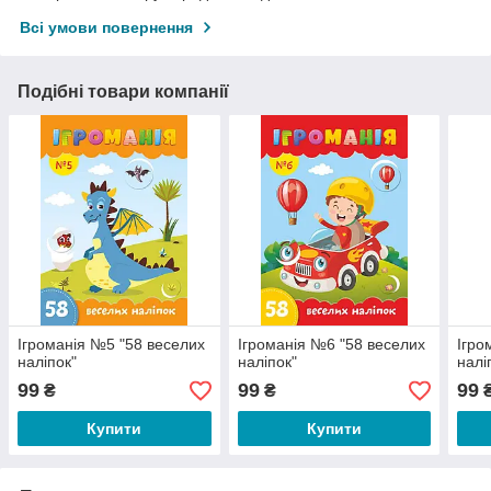
Всі умови повернення
Подібні товари компанії
Ігроманія №5 "58 веселих
Ігроманія №6 "58 веселих
Ігро
наліпок"
наліпок"
налі
99
99
99
₴
₴
Купити
Купити