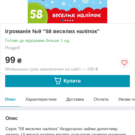
Ігроманія №9 "58 веселих наліпок"
Готово до відправки більше 1 од.
Роздріб
99
₴
Мінімальна сума замовлення на сайті — 200 ₴
Купити
Опис
Характеристики
Доставка
Оплата
Умови п
Опис
Серія “58 веселих наліпок” бездоганно займе допитливу
дитину. Ці веселі наліпки містять кольорові сюжетні малюнки