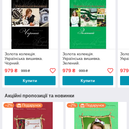
Золота колекція.
Золота колекція.
Золо
Українська вишивка.
Українська вишивка.
Укра
Чорний.
Зелений.
979
979
979
₴
₴
999 ₴
999 ₴
Купити
Купити
Акційні пропозиції та новинки
–2%
Подарунок
–2%
Подарунок