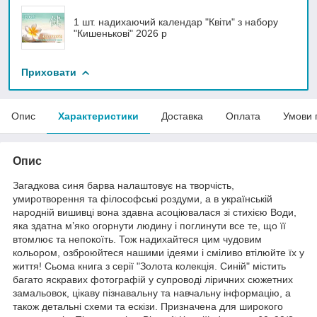
1 шт. надихаючий календар "Квіти" з набору
"Кишенькові" 2026 р
Приховати
Опис
Характеристики
Доставка
Оплата
Умови 
Опис
Загадкова синя барва налаштовує на творчість,
умиротворення та філософські роздуми, а в українській
народній вишивці вона здавна асоціювалася зі стихією Води,
яка здатна м’яко огорнути людину і поглинути все те, що її
втомлює та непокоїть. Тож надихайтеся цим чудовим
кольором, озброюйтеся нашими ідеями і сміливо втілюйте їх у
життя! Сьома книга з серії "Золота колекція. Синій" містить
багато яскравих фотографій у супроводі ліричних сюжетних
замальовок, цікаву пізнавальну та навчальну інформацію, а
також детальні схеми та ескізи. Призначена для широкого