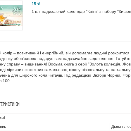
10 ₴
1 шт. надихаючий календар "Квіти" з набору "Кишен
 колір – позитивний і енергійний, він допомагає людині розкритися 
відтінку обов’язково подарує вам надзвичайне задоволення! Готуйте 
ну справу – вишивання! Восьма книга з серії "Золота колекція. Жов
оді ліричних сюжетних замальовок, цікаву пізнавальну та навчальну 
чена для широкого кола читачів. Під редакцією Вікторії Чорній. Форм
в:100.
ТЕРИСТИКИ
вні
ник
Діана плю