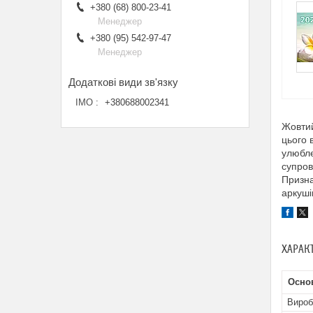
+380 (68) 800-23-41
Менеджер
+380 (95) 542-97-47
Менеджер
ІМО
+380688002341
Жовтий
цього 
улюбле
супров
Призна
аркуші
ХАРАК
Осно
Вироб