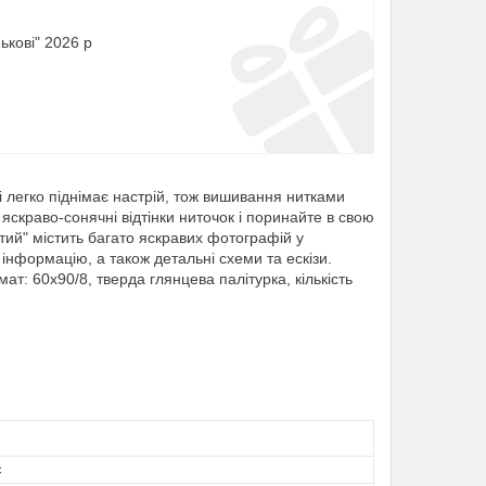
ькові" 2026 р
і легко піднімає настрій, тож вишивання нитками
яскраво-сонячні відтінки ниточок і поринайте в свою
тий" містить багато яскравих фотографій у
інформацію, а також детальні схеми та ескізи.
ат: 60х90/8, тверда глянцева палітурка, кількість
с