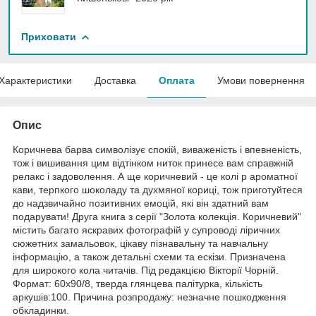
Приховати
Характеристики
Доставка
Оплата
Умови повернення
Опис
Коричнева барва символізує спокій, виваженість і впевненість,
тож і вишивання цим відтінком ниток принесе вам справжній
релакс і задоволення. А ще коричневий - це колі р ароматної
кави, терпкого шоколаду та духмяної кориці, тож приготуйтеся
до надзвичайно позитивних емоцій, які він здатний вам
подарувати! Друга книга з серії "Золота колекція. Коричневий"
містить багато яскравих фотографій у супроводі ліричних
сюжетних замальовок, цікаву пізнавальну та навчальну
інформацію, а також детальні схеми та ескізи. Призначена
для широкого кола читачів. Під редакцією Вікторії Чорній.
Формат: 60х90/8, тверда глянцева палітурка, кількість
аркушів:100. Причина розпродажу: незначне пошкодження
обкладинки.