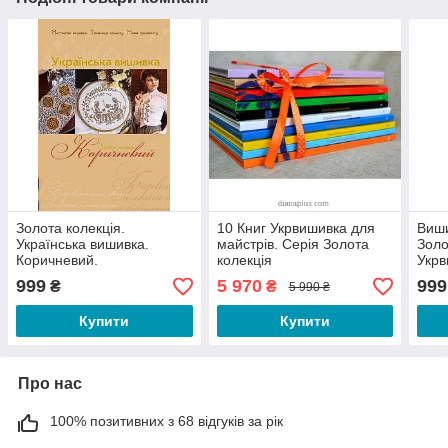
Золота колекція.
10 Книг Укрвишивка для
Виши
Українська вишивка.
майстрів. Серія Золота
Золо
Коричневий.
колекція
Укрв
999
5 970
999
₴
₴
5 990 ₴
Купити
Купити
Про нас
100% позитивних з 68 відгуків за рік