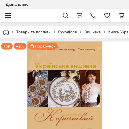
Діана плюс
Товари та послуги
Рукоділля
Вишивка
Книга Укрв
Топ
–2%
Подарунок