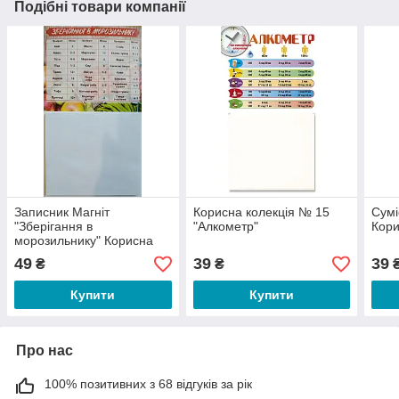
Подібні товари компанії
Записник Магніт
Корисна колекція № 15
Сумі
"Зберігання в
"Алкометр"
Кори
морозильнику" Корисна
колекція №3
49
39
39
₴
₴
Купити
Купити
Про нас
100% позитивних з 68 відгуків за рік