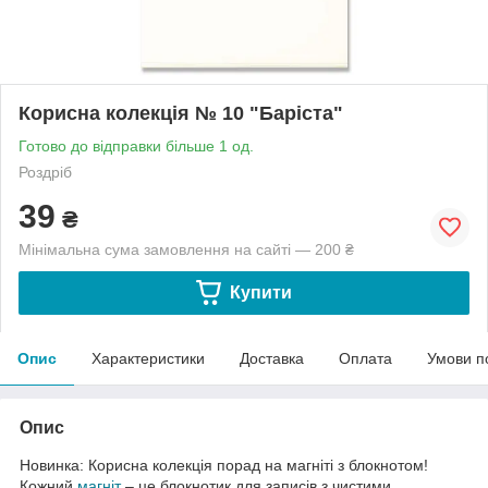
Корисна колекція № 10 "Баріста"
Готово до відправки більше 1 од.
Роздріб
39
₴
Мінімальна сума замовлення на сайті — 200 ₴
Купити
Опис
Характеристики
Доставка
Оплата
Умови п
Опис
Новинка: Корисна колекція порад на магніті з блокнотом!
Кожний
магніт
– це блокнотик для записів з чистими