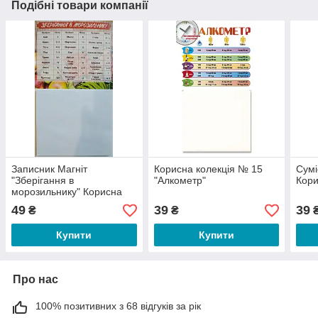
Подібні товари компанії
Записник Магніт
Корисна колекція № 15
Сумі
"Зберігання в
"Алкометр"
Кори
морозильнику" Корисна
колекція №3
49
39
39
₴
₴
Купити
Купити
Про нас
100% позитивних з 68 відгуків за рік