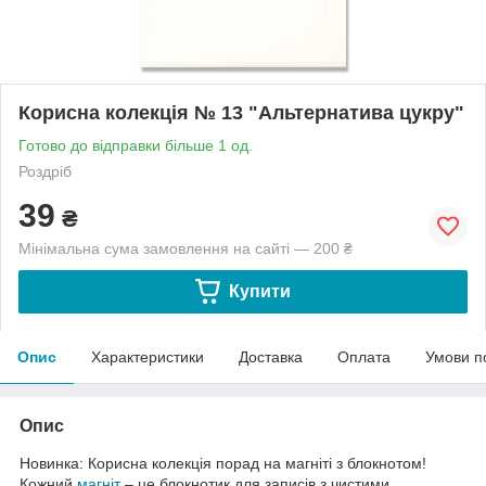
Корисна колекція № 13 "Альтернатива цукру"
Готово до відправки більше 1 од.
Роздріб
39
₴
Мінімальна сума замовлення на сайті — 200 ₴
Купити
Опис
Характеристики
Доставка
Оплата
Умови п
Опис
Новинка: Корисна колекція порад на магніті з блокнотом!
Кожний
магніт
– це блокнотик для записів з чистими