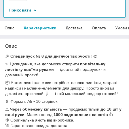
Приховати
Опис
Характеристики
Доставка
Оплата
Умови 
Опис
🎉
Спецвипуск № 8 для дитячої творчості!
🎨
✨ Це:видання, яке допоможе створити
привітальну
листівку своїми руками
— ідеальний подарунок чи
домашній проєкт!
📦 У комплекті вже є все потрібне: основа листівки, яскраві
надписи і наклейки-елементи для декору. Просто вирізай
деталі ✂️, приклеюй 🖇️ — і твій маленький шедевр готовий!
📄 Формат: A5 • 10 сторінок.
⚠️ Через
обмежену кількість
— продаємо тільки
до 10 шт у
одні руки
. Маємо понад
1000 задоволених клієнтів
👍.
🎯 Оригінальна якість від виробника.
🚀 Гарантовано швидка доставка.