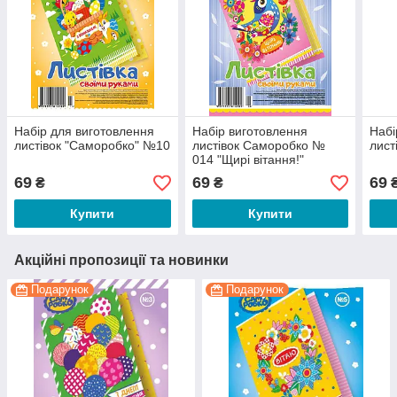
Набір для виготовлення
Набір виготовлення
Набі
листівок "Саморобко" №10
листівок Саморобко №
лист
014 "Щирі вітання!"
69
69
69
₴
₴
Купити
Купити
Акційні пропозиції та новинки
Подарунок
Подарунок