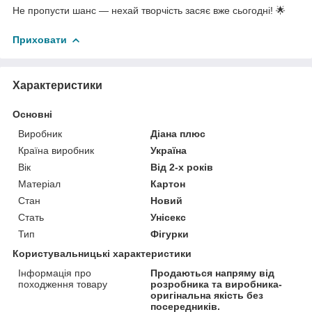
Не пропусти шанс — нехай творчість засяє вже сьогодні! 🌟
Приховати
Характеристики
Основні
Виробник
Діана плюс
Країна виробник
Україна
Вік
Від 2-х років
Матеріал
Картон
Стан
Новий
Стать
Унісекс
Тип
Фігурки
Користувальницькі характеристики
Інформація про
Продаються напряму від
походження товару
розробника та виробника-
оригінальна якість без
посередників.