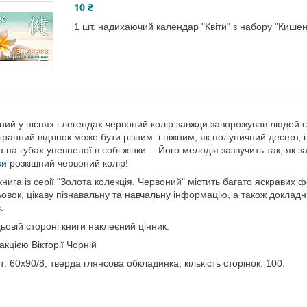
10 ₴
1 шт. надихаючий календар "Квіти" з набору "Кишен
ний у піснях і легендах червоний колір завжди заворожував людей
гранний відтінок може бути різним: і ніжним, як полуничний десерт, і
 на губах упевненої в собі жінки… Його мелодія зазвучить так, як з
ки
розкішний червоний колір!
книга із серії "Золота колекція. Червоний" містить багато яскравих
овок, цікаву пізнавальну та навчальну інформацію, а також докладн
.
ьовій стороні книги наклеєний цінник.
акцією Вікторії Чорній
: 60х90/8, тверда глянсова обкладинка, кількість сторінок: 100.