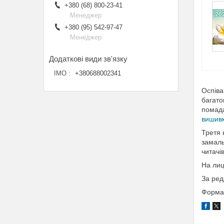
+380 (68) 800-23-41
Менеджер
+380 (95) 542-97-47
Менеджер
ІМО
+380688002341
Оспіва
багато
помада
вишив
Третя 
замаль
читачів
На лиц
За ред
Формат