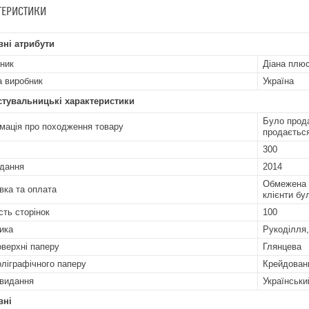
ТЕРИСТИКИ
ні атрибути
ник
Діана плю
а виробник
Україна
стувальницькі характеристики
Було прода
мація про походження товару
продається
300
идання
2014
Обмежена к
вка та оплата
клієнти бу
сть сторінок
100
ика
Рукоділля,
оверхні паперу
Глянцева
оліграфічного паперу
Крейдован
видання
Українськи
вні