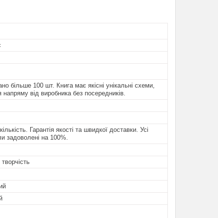
с
но більше 100 шт. Книга має якісні унікальні схеми,
 напряму від виробника без посередників.
ількість. Гарантія якості та швидкої доставки. Усі
ли задоволені на 100%.
 творчість
ий
й