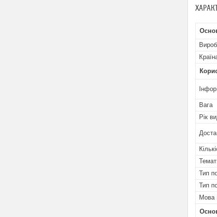
ХАРАК
Основ
Вироб
Країн
Кори
Інфор
Вага
Рік в
Доста
Кількі
Темат
Тип п
Тип п
Мова 
Осно