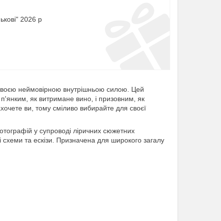
ькові" 2026 р
 своєю неймовірною внутрішньою силою. Цей
 п'янким, як витримане вино, і призовним, як
ахочете ви, тому сміливо вибирайте для своєї
 фотографій у супроводі ліричних сюжетних
і схеми та ескізи. Призначена для широкого загалу