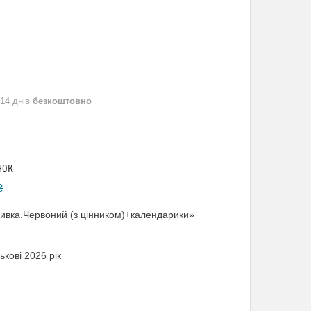
 14 днів
безкоштовно
НОК
₴
шивка.Червоний (з цінником)+календарики»
кові 2026 рік