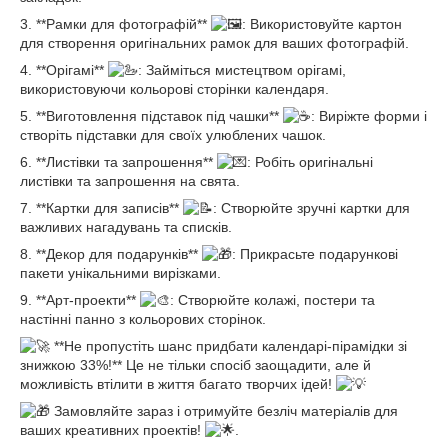
3. **Рамки для фотографій**
: Використовуйте картон
для створення оригінальних рамок для ваших фотографій.
4. **Орігамі**
: Займіться мистецтвом орігамі,
використовуючи кольорові сторінки календаря.
5. **Виготовлення підставок під чашки**
: Виріжте форми і
створіть підставки для своїх улюблених чашок.
6. **Листівки та запрошення**
: Робіть оригінальні
листівки та запрошення на свята.
7. **Картки для записів**
: Створюйте зручні картки для
важливих нагадувань та списків.
8. **Декор для подарунків**
: Прикрасьте подарункові
пакети унікальними вирізками.
9. **Арт-проекти**
: Створюйте колажі, постери та
настінні панно з кольорових сторінок.
**Не пропустіть шанс придбати календарі-пірамідки зі
знижкою 33%!** Це не тільки спосіб заощадити, але й
можливість втілити в життя багато творчих ідей!
Замовляйте зараз і отримуйте безліч матеріалів для
ваших креативних проектів!
.